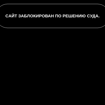
.1 scr.
САЙТ ЗАБЛОКИРОВАН ПО РЕШЕНИЮ СУДА.
5.1
6
ar to`plami
ooth
p
bileUZ
zi