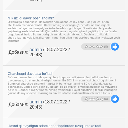
“Ilik uzildi davri” boshlandimi?
O‘lkamizga bahor kelib, dalalarimiz ham ancha chiroy ochdi. Bog‘lar ichi oftob
shu’lasida munavvar bo‘ldi. Daraxtlarning shoxlariga g‘unchalar oq bodroqdek
sochilib, o‘ziga oro berayotgan kelinchakdek nigohlarga o‘t soldi. Ariq bo‘ylarida
yalpizning xush islari anqidi. Qiru adirlar uzra maysalar gilami yoyildi, chuchmo‘malar
unga bezak bo‘ldi. Butun borliq bir zumda yashnab ketdi. Qushlar o‘z tillarida
chug‘urlab, go‘yoki jumlai jahonni yangi kun bilan muborakbod etadilar. Keksayu yosh
tabiatnin
(0)
admin
(18.07.2022 /
Добавил:
20:43)
Charchoqni davolasa bo‘ladi
Ba’zan hamma ham o‘zida qattiq charchoqni sezadi. Ammo bu hol bir necha oy
davom etsa, bu shunchaki toliqish emas. Bu SChS — surunkali charchoq sindromi.
Surunkali charchoq sindromi haqida ilk bor o‘tgan asrning 80-chi yillarida gapira
boshlashdi. Vaqt o‘tishi bilan bu holatni qo‘zg‘atuvchi omillarni aniqlashga muvaffaq
bo‘lindi. Sababi nima? Atrof-muhitning yomonligi. Hayot sur’atining tezligi, ishlangan
gazlar, doimiy shovqin, xlorlangan suv va sifatsiz mahsulotlarni iste’mol qilish sur
(0)
admin
(18.07.2022 /
Добавил:
20:43)
Hasad qilmaydigan odamlar boshqalardan uzoq umr ko‘radi