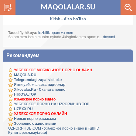
MAQOLALAR.SU
Kirish
-
A'zo bo'lish
Tasodifiy hikoya:
lezbilik opam va men
Salom men ismin munira oylada 4kisgimiz men opam o...
davomi
Рекомендуем
УЗБЕКСКОЕ МОБИЛЬНОЕ ПОРНО ОНЛАЙН
MAQOLA.RU
Telegramdagi zapal videolar
Янги узбекча секс видеолар
Xikoyalar.Ru - Скачать порно
HIKOYA.TOP
узбекское порно видео
УЗБЕКСКОЕ ПОРНО НА UZPORNHUB.TOP
UZBXX.RU
УЗБЕКСКОЕ ПОРНО ОНЛАЙН
Новые порно рассказы
Зоопорно с животными
UZPORNHUB.COM - Узбекское порно видео в FullHD
Купить рекламу(auto)