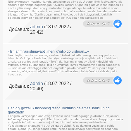
Nikolay Amosov ­ mashhur jarroh, yurakshunos olim edi. U butun ilmiy faoliyatini yurak
sirlarini o‘rganishga bag‘ishlagan. Ovozasi olamni tutgan bu g‘aroyib inson bundan bir
necha yillar muqaddam xorij jurnallaridan biriga intervyu beradi va bu suhbat shov-
shuvga aylanadi. Unda olim inson umri uchun o‘ta muhim narsalar haqida mulohaza
bildirgan. O‘qiymiz: “Qarilik degani nima? Avvalo, bu irsiy hujayralarda belgilab
qo‘yilgan tabiiy bir holatdir. Har qanday tirik vujudda ham dastlabki o‘sis
(0)
admin
(18.07.2022 /
Добавил:
20:42)
«Ishlarim yurishmayapti, meni o‘qitib qo‘yishgan...»
Tan olaylik, biror-bir muammoga ro‘baro‘ kelsak, albatta, uning osonroq yechimini
izlaymiz. Va ko‘p hollarda bu otinoyiyu domlalarga murojaat qilish, fol ochtirish kabi
amallarda o‘z ifodasini topadi. «To‘g‘ri-da, hamma shunday qiladi!» deyishingiz
mumkin, ammo bu qanchalik to‘g‘ri? Umuman, jamiki masalalarning bosh sababchisi
— issiq-sovuq ekanligiga ishonch qayerdan paydo bo‘ladi? Yo sehr-jodu qilingan
odamning o‘ziga xos belgilari bormi? Ehtimol bu shunchaki o‘z-o‘zini aldash, pulni
havoga so
(0)
admin
(18.07.2022 /
Добавил:
20:40)
Haqiqiy go‘zallik insonning tashqi ko‘rinishida emas, balki uning
qalbidadir
Endigina ko‘zi yorigan ona o‘ziga kelar-kelmas atrofdagilarga javdirab: “Bolajonimni
ko‘rsating”, deya iltimos qildi. Chunki u onalik baxtidan sarmast edi. To‘qqiz oy qornida
ehtiyotlab ko‘tarib yurgani – vujudining bir parchasini tezroq ko‘rishni istardi.
Yo‘rgaklangan chaqaloqni quchog‘iga qo‘yishdi. U go‘dakning yuzini asta ochib
qaradi. Qaradi-yu, rangi oqarib ketdi. Yuzida biroz avvalgi baxtiyorlikdan asar ham