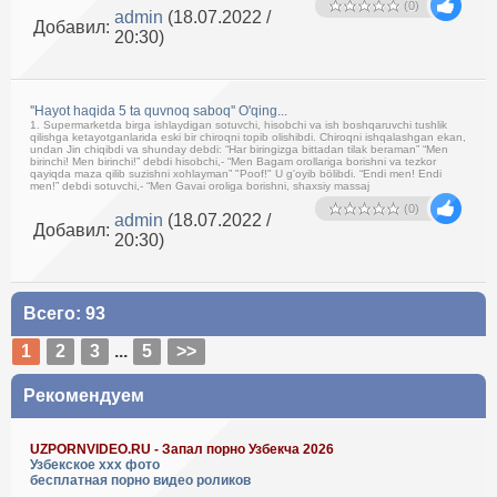
(0)
admin
(18.07.2022 /
Добавил:
20:30)
''Hayot haqida 5 ta quvnoq saboq'' O'qing...
1. Supermarketda birga ishlaydigan sotuvchi, hisobchi va ish boshqaruvchi tushlik
qilishga ketayotganlarida eski bir chiroqni topib olishibdi. Chiroqni ishqalashgan ekan,
undan Jin chiqibdi va shunday debdi: “Har biringizga bittadan tilak beraman” “Men
birinchi! Men birinchi!” debdi hisobchi,- “Men Bagam orollariga borishni va tezkor
qayiqda maza qilib suzishni xohlayman” "Poof!" U g'oyib bölibdi. “Endi men! Endi
men!” debdi sotuvchi,- “Men Gavai oroliga borishni, shaxsiy massaj
(0)
admin
(18.07.2022 /
Добавил:
20:30)
Всего: 93
1
2
3
...
5
>>
Рекомендуем
UZPORNVIDEO.RU - Запал порно Узбекча 2026
Узбекское ххх фото
бесплатная порно видео роликов