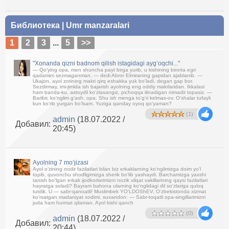
Библиотека
|
Umr manzaralari
1
2
3
...
5
>>
"Xonanda qizni badnom qilish istagidagi ayg‘oqchi..."
— Qo‘ying opa, men shuncha payt birga yurib, u kishining birorta egri
qadamini sezmaganman, — dedi Abror Elmiraning gapidan ajablanib. —
Ukajon, ayol zotining makri qirq eshakka yuk bo‘ladi, degan gap bor.
Sezdirmay, imi-jimida ish bajarish ayolning eng oddiy makrlaridan. Ikkalasi
ham banda-ku, astoydil ko‘zlasangiz, pichoqqa ilinadigan nimadir topasiz. —
Baribir, ko‘nglim g‘ash, opa. Shu ish menga to‘g‘ri kelmas-ov. O‘shalar tufayli
kun ko‘rib yurgan bo‘lsam. Yuziga qanday oyoq qo‘yaman?
(1)
admin
(18.07.2022 /
Добавил:
20:45)
Ayolning 7 mo‘jizasi
Ayol o‘zining nodir fazilatlari bilan biz erkaklarning ko‘nglimizga doim yo‘l
topib, quvonchu shodligimizga sherik bo‘lib yashaydi. Barchamizga yaxshi
tanish bo‘lgan erkak ijodkorlarimizni nozik xilqat vakillarining qaysi fazilatlari
hayratga soladi? Bayram bahona ularning ko‘nglidagi dil so‘zlariga quloq
tutdik. U — sabr-qanoatli! Muslimbek YO‘LDOShEV, O‘zbekistonda xizmat
ko‘rsatgan madaniyat xodimi, suxandon: — Sabr-toqatli opa-singillarimizni
juda ham hurmat qilaman. Ayol kishi qanch
(0)
admin
(18.07.2022 /
Добавил:
20:44)