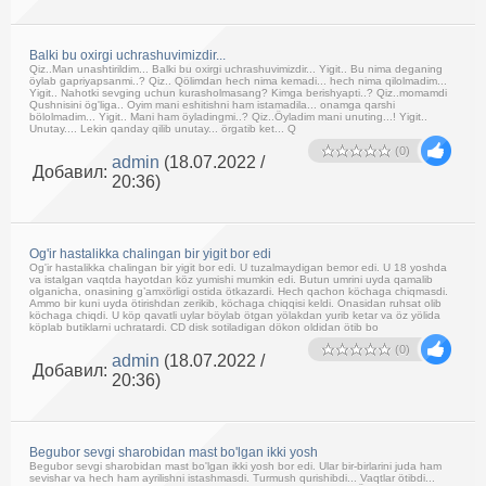
Balki bu oxirgi uchrashuvimizdir...
Qiz..Man unashtirildim... Balki bu oxirgi uchrashuvimizdir... Yigit.. Bu nima deganing
öylab gapriyapsanmi..? Qiz.. Qölimdan hech nima kemadi... hech nima qilolmadim...
Yigit.. Nahotki sevging uchun kurasholmasang? Kimga berishyapti..? Qiz..momamdi
Qushnisini ög'liga.. Oyim mani eshitishni ham istamadila... onamga qarshi
bölolmadim... Yigit.. Mani ham öyladingmi..? Qiz..Öyladim mani unuting...! Yigit..
Unutay.... Lekin qanday qilib unutay... örgatib ket... Q
(0)
admin
(18.07.2022 /
Добавил:
20:36)
Og'ir hastalikka chalingan bir yigit bor edi
Og'ir hastalikka chalingan bir yigit bor edi. U tuzalmaydigan bemor edi. U 18 yoshda
va istalgan vaqtda hayotdan köz yumishi mumkin edi. Butun umrini uyda qamalib
olganicha, onasining g’amxörligi ostida ötkazardi. Hech qachon köchaga chiqmasdi.
Ammo bir kuni uyda ötirishdan zerikib, köchaga chiqqisi keldi. Onasidan ruhsat olib
köchaga chiqdi. U köp qavatli uylar böylab ötgan yölakdan yurib ketar va öz yölida
köplab butiklarni uchratardi. CD disk sotiladigan dökon oldidan ötib bo
(0)
admin
(18.07.2022 /
Добавил:
20:36)
Begubor sevgi sharobidan mast bo'lgan ikki yosh
Begubor sevgi sharobidan mast bo'lgan ikki yosh bor edi. Ular bir-birlarini juda ham
sevishar va hech ham ayrilishni istashmasdi. Turmush qurishibdi... Vaqtlar ötibdi...