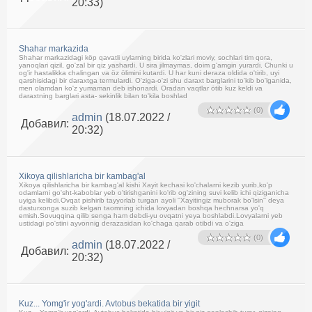
20:33)
Shahar markazida
Shahar markazidagi köp qavatli uylarning birida ko'zlari moviy, sochlari tim qora,
yanoqlari qizil, go'zal bir qiz yashardi. U sira jilmaymas, doim g'amgin yurardi. Chunki u
og'ir hastalikka chalingan va öz ölimini kutardi. U har kuni deraza oldida o'tirib, uyi
qarshisidagi bir daraxtga termulardi. O'ziga-o'zi shu daraxt barglarini to'kib bo'lganida,
men olamdan ko'z yumaman deb ishonardi. Oradan vaqtlar ötib kuz keldi va
daraxtning barglari asta- sekinlik bilan to'kila boshlad
(0)
admin
(18.07.2022 /
Добавил:
20:32)
Xikoya qilishlaricha bir kambag'al
Xikoya qilishlaricha bir kambag'al kishi Xayit kechasi ko'chalarni kezib yurib,ko'p
odamlarni go'sht-kaboblar yeb o'tirishganini ko'rib og'zining suvi kelib ichi qiziganicha
uyiga kelibdi.Ovqat pishirib tayyorlab turgan ayoli ''Xayitingiz muborak bo'lsin'' deya
dasturxonga suzib kelgan taomning ichida lovyadan boshqa hechnarsa yo'q
emish.Sovuqqina qilib senga ham debdi-yu ovqatni yeya boshlabdi.Lovyalarni yeb
ustidagi po'stini ayvonnig derazasidan ko'chaga qarab otibdi va o'ziga
(0)
admin
(18.07.2022 /
Добавил:
20:32)
Kuz... Yomg'ir yog'ardi. Avtobus bekatida bir yigit