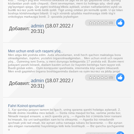
Kuz... Yomg'ir yog'ardi. Avtobus bekatida bir yigit va bir qiz gaplashib turar, qizning
közlaridan yosh sizib chiqardi. -Seni sevmayman, meni öz holimga qöy, -dedi yigit
yig'layotgan qizga. Qiz yigitni toshbag'irlikda aybladi, undan nafratlanishini aytdi va
burilib tez-tez yurib ketib ketib qoldi. Yigit uning ortidan jim termulib qoldi. U qiz bilan
boshqa körishmasligini bilardi. U og'ir xörsinib qöydida mashinasiga ötirib tög'ri
onkologiya markaziga bordi. 2- qavatda joylashgan
(0)
admin
(18.07.2022 /
Добавил:
20:31)
Men uchun endi uch raqami yöq...
Men atiga ikki yoshda edim. Juda afsusdaman, endi hech qachon maktabga bora
olmasligimdan, öqishni, yozishni örganolmasligimdan... Men uchun endi uch raqami
yöq... Oyimning ismi Sveta, u meni dunyoga keltirganida 17 yoshda edi. Buvim meni
judayam yaxshi körardi, dadam baxtim uchun öz hayotini berishga ham tayyor edi.
Baxtli gödak edim... Oyim kompyuter qarshisida, internetda köp vaqtini ötkazardi.
Men endi gapirishni örgana boshlaganimda dadam va oyim tez-tez va jiddiy janjal
(0)
admin
(18.07.2022 /
Добавил:
20:31)
Fahri Koinot qonunlari
1. Xar qanday jarayon tamom bo’lgach, uning qarama qarshi holatiga aylanadi. 2.
Moslik doimo moslikka mos keladi. — Sizda nima mavjud bo’lsa, xamma yerda bor,
Nimadir mavjud emasmi, u xech qaerda yo’q.. — Agarda biz o’zimizda biror narsani
ko’rmasak, biz uni tashqaridan xam ko’ra olmaymiz. — Agarda biz nimadandir
qochsak yoki rad etsak, biz aynan usha narsaga rubaru bo’laveramiz. — Biz aynan
aks etirgan narsalarimiz hayotimizga kirib kela boshlaydi. — Biz qancha qochganimiz
u