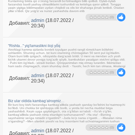
Kunlarining birida qiz o'zining farzandli bo'lolmasligini bilib qolibdi. Öylab-öylab
farzandsiz baxtli yashay olmasliklarini tushunibdi va ketishga qaror qilibdi. Tongga
yaqin yigitga bildirmasdan uydan chiqibdi va olis bir shaharga jönab ketibdi. Oradan
yillar o'tibdi. Qiz yolg'iz va nursiz yashashda davom etib
(0)
admin
(18.07.2022 /
Добавил:
20:34)
"Rishta..." yig'lamaslikni iloji yõq
Atrofdagi hamma qizlarda bordek tuyulgan pushti rangli römolcham bölishini
xohlardim. Shuning uchun, bir kuni otamning chöntagidan 50 sent pul ög'irladim.
Otam buni bilib qolgach, nihoyatda darg'azab böldi. U meni va mendan uch yosh
kichik ukamni devor yoniga turg'azib qöyib, bambukdan yasalgan xivichni qöliga oldi.
- Pulni kim ög'irladi,- söradi bizdan. Qörqqanimdan miq etmay turardim. Ikkimizdan
ham sado chiqmagach, otam shunday dedi: - Yaxshi, hech kim tan olmasa, ikkalangi
(0)
admin
(18.07.2022 /
Добавил:
20:34)
Biz ular oldida kambag‘alroqmiz…
Bir kuni boy kishi farzandiga kambag‘allikda yashash qanday bo‘lishini ko‘rsatmoqchi
bo‘libdi. Uni chekka bir qishloqqa olib borib, u yerda bir necha muddat birga
yashashibdi. Keyin uyga qaytishgach, ota o‘g‘lidan so‘rabdi: –Xo‘sh o‘g‘lim,
kambag‘allikda yashash nima ekanligini tushunasanmi? –Ha ota! –Bizning
sayohatimiz senga nimadir o‘rgatdimi? –Juda ko‘p narsa o‘rgatdi… –Masalan nima
o‘rganding? –Men ulardek yaxshi va boy insonlarni hali uchratmaganimni tushun
(0)
admin
(18.07.2022 /
Добавил: