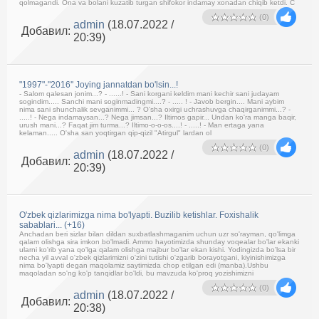
qolmagandi. Ona va bolani kuzatib turgan shifokor indamay xonadan chiqib ketdi. C
(0)
admin
(18.07.2022 /
Добавил:
20:39)
"1997"-"2016'' Joying jannatdan bo'lsin...!
- Salom qalesan jonim...? - ......! - Sani korgani keldim mani kechir sani judayam
sogindim..... Sanchi mani soginmadingmi....? - ..... ! - Javob bergin.... Mani aybim
nima sani shunchalik sevganimmi... ? O'sha oxirgi uchrashuvga chaqirganimmi...? -
.....! - Nega indamaysan...? Nega jimsan...? Iltimos gapir... Undan ko'ra manga baqir,
urush mani...? Faqat jim turma...? Iltimo-o-o-os....! - .....! - Man ertaga yana
kelaman..... O'sha san yoqtirgan qip-qizil "Atirgul" lardan ol
(0)
admin
(18.07.2022 /
Добавил:
20:39)
O'zbek qizlarimizga nima bo'lyapti. Buzilib ketishlar. Foxishalik
sabablari... (+16)
Anchadan beri sizlar bilan dildan suxbatlashmaganim uchun uzr so'rayman, qo'limga
qalam olishga sira imkon bo'lmadi. Ammo hayotimizda shunday voqealar bo'lar ekanki
ularni ko'rib yana qo'lga qalam olishga majbur bo'lar ekan kishi. Yodingizda bo'lsa bir
necha yil avval o'zbek qizlarimizni o'zini tutishi o'zgarib borayotgani, kiyinishimizga
nima bo'lyapti degan maqolamiz saytimizda chop etilgan edi (manba).Ushbu
maqoladan so'ng ko'p tanqidlar bo'ldi, bu mavzuda ko'proq yozishimizni
(0)
admin
(18.07.2022 /
Добавил:
20:38)