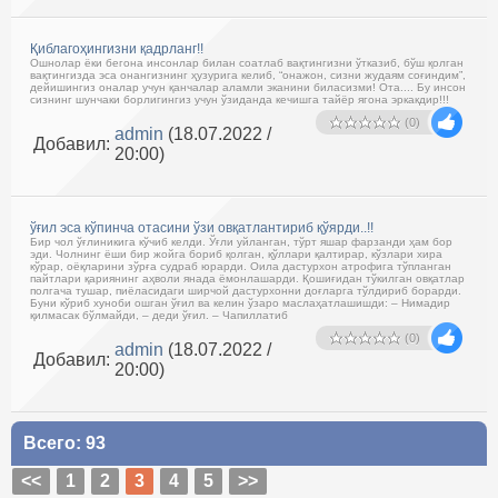
Қиблагоҳингизни қадрланг!!
Ошнолар ёки бегона инсонлар билан соатлаб вақтингизни ўтказиб, бўш қолган
вақтингизда эса онангизнинг ҳузурига келиб, “онажон, сизни жудаям соғиндим”,
дейишингиз оналар учун қанчалар аламли эканини биласизми! Ота.... Бу инсон
сизнинг шунчаки борлигингиз учун ўзиданда кечишга тайёр ягона эркакдир!!!
(0)
admin
(18.07.2022 /
Добавил:
20:00)
ўғил эса кўпинча отасини ўзи овқатлантириб қўярди..!!
Бир чол ўғлиникига кўчиб келди. Ўғли уйланган, тўрт яшар фарзанди ҳам бор
эди. Чолнинг ёши бир жойга бориб қолган, қўллари қалтирар, кўзлари хира
кўрар, оёқларини зўрға судраб юрарди. Оила дастурхон атрофига тўпланган
пайтлари қариянинг аҳволи янада ёмонлашарди. Қошиғидан тўкилган овқатлар
полгача тушар, пиёласидаги ширчой дастурхонни доғларга тўлдириб борарди.
Буни кўриб хуноби ошган ўғил ва келин ўзаро маслаҳатлашишди: – Нимадир
қилмасак бўлмайди, – деди ўғил. – Чапиллатиб
(0)
admin
(18.07.2022 /
Добавил:
20:00)
Всего: 93
<<
1
2
3
4
5
>>