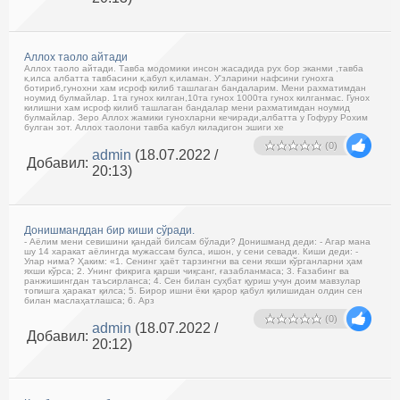
Аллох таоло айтади
Аллох таоло айтади. Тавба модомики инсон жасадида рух бор эканми ,тавба
к,илса албатта тавбасини к,абул к,иламан. У'зларини нафсини гунохга
ботириб,гунохни хам исроф килиб ташлаган бандаларим. Мени рахматимдан
ноумид булмайлар. 1та гунох килган,10та гунох 1000та гунох килганмас. Гунох
килишни хам исроф килиб ташлаган бандалар мени рахматимдан ноумид
булмайлар. Зеро Аллох жамики гунохларни кечиради,албатта у Гофуру Рохим
булган зот. Аллох таолони тавба кабул киладигон эшиги хе
(0)
admin
(18.07.2022 /
Добавил:
20:13)
Донишманддан бир киши сўради.
- Аёлим мени севишини қандай билсам бўлади? Донишманд деди: - Агар мана
шу 14 харакат аёлингда мужассам булса, ишон, у сени севади. Киши деди: -
Улар нима? Ҳаким: «1. Сенинг ҳаёт тарзингни ва сени яхши кўрганларни ҳам
яхши кўрса; 2. Унинг фикрига қарши чиқсанг, ғазабланмаса; 3. Ғазабинг ва
ранжишингдан таъсирланса; 4. Сен билан суҳбат қуриш учун доим мавзулар
топишга ҳаракат қилса; 5. Бирор ишни ёки қарор қабул қилишидан олдин сен
билан маслаҳатлашса; 6. Арз
(0)
admin
(18.07.2022 /
Добавил:
20:12)