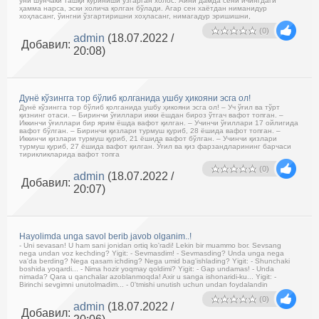
уни шунчаки ташқи кўриниши ўзгарган холос. Айни дамда сени ичингдаги
ҳамма нарса, эски холича қолган бўлади. Агар сен хаётдан ниманидур
хоҳласанг, ўингни ўзгартиришни хоҳласанг, нимагадур эришишни,
(0)
admin
(18.07.2022 /
Добавил:
20:08)
Дунё кўзингга тор бўлиб қолганида ушбу ҳикояни эсга ол!
Дунё кўзингга тор бўлиб қолганида ушбу ҳикояни эсга ол! – Уч ўғил ва тўрт
қизнинг отаси. – Биринчи ўғиллари икки ёшдан бироз ўтгач вафот топган. –
Иккинчи ўғиллари бир ярим ёшда вафот қилган. – Учинчи ўғиллари 17 ойлигида
вафот бўлган. – Биринчи қизлари турмуш қуриб, 28 ёшида вафот топган. –
Иккинчи қизлари турмуш қуриб, 21 ёшида вафот бўлган. – Учинчи қизлари
турмуш қуриб, 27 ёшида вафот қилган. Ўғил ва қиз фарзандларининг барчаси
тирикликларида вафот топга
(0)
admin
(18.07.2022 /
Добавил:
20:07)
Hayolimda unga savol berib javob olganim..!
- Uni sevasan! U ham sani jonidan ortiq ko'radi! Lekin bir muammo bor. Sevsang
nega undan voz kechding? Yigit: - Sevmasdim! - Sevmasding? Unda unga nega
va'da berding? Nega qasam ichding? Nega umid bag'ishlading? Yigit: - Shunchaki
boshida yoqardi... - Nima hozir yoqmay qoldimi? Yigit: - Gap undamas! - Unda
nimada? Qara u qanchalar azoblanmoqda! Axir u sanga ishonaridi-ku... Yigit: -
Birinchi sevgimni unutolmadim... - 0'tmishi unutish uchun undan foydalandin
(0)
admin
(18.07.2022 /
Добавил: