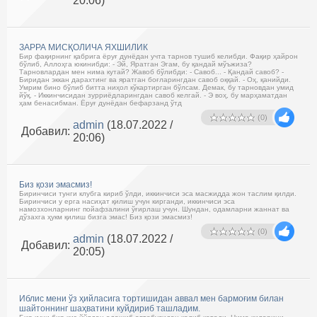
20:06)
ЗАРРА МИСҚОЛИЧА ЯХШИЛИК
Бир фақирнинг қабрига ёруғ дунёдан учта тарнов тушиб келибди. Фақир ҳайрон
бўлиб, Аллоҳга юкинибди: - Эй, Яратган Эгам, бу қандай мўъжиза?
Тарновлардан мен нима кутай? Жавоб бўлибди: - Савоб... - Қандай савоб? -
Биридан эккан дарахтинг ва яратган боғларингдан савоб оққай. - Оҳ, қанийди.
Умрим бино бўлиб битта ниҳол кўкартирган бўлсам. Демак, бу тарновдан умид
йўқ. - Иккинчисидан зурриёдларингдан савоб келгай. - Э воҳ, бу марҳаматдан
ҳам бенасибман. Ёруғ дунёдан бефарзанд ўтд
(0)
admin
(18.07.2022 /
Добавил:
20:06)
Биз қози эмасмиз!
Биринчиси тунги клубга кириб ўлди, иккинчиси эса масжидда жон таслим қилди.
Биринчиси у ерга насиҳат қилиш учун кирганди, иккинчиси эса
намозхонларнинг пойафзалини ўғирлаш учун. Шундан, одамларни жаннат ва
дўзахга ҳукм қилиш бизга эмас! Биз қози эмасмиз!
(0)
admin
(18.07.2022 /
Добавил:
20:05)
Иблис мени ўз ҳийласига тортишидан аввал мен бармоғим билан
шайтоннинг шаҳватини куйдириб ташладим.