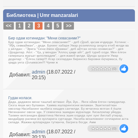
Библиотека
|
Umr manzaralari
<<
1
2
3
4
5
>>
Бир одам хотинидан: "Мени севасанми?"
Бир одам хотинидан: "Мени севасанми?" - деб сўраб, қасам ичдирди. Хотини: -
"Йўқ, севмайман", - деди. Бунинг хабари Умар розияллоҳу анҳуга етиб келди ва
у аёлдан: - "Эрига "Сени ёмон кўраман", деб айтган хотин сенмисан?" - дея
сўрадилар. Аёл: - "Ҳа, у мендан “Аллоҳ ҳаққи айт”, деб туриб олди. Мен ёлғон
гапиришга журъат қилолмадим", - дея жавоб қилди. Шунда ҳазрати Умар
дедилар: - "Ёлғон гапир!!! Агар сизлардан бирингиз бировни ёқтирмаса, бу
ҳақда унга сўзламасин!!! Чунки ж
(0)
admin
(18.07.2022 /
Добавил:
20:15)
Гудак ноласи.
Дада, дадажон мени ташлаб кетманг. Йук, йук... Янги ойим ёлгон гапирдилар.
Сизга яхши киз буламан. Хамма ишларингизни киламан. Эшитилаёткан
овозлар Насибанинг калбига нишдек санчилди. Бу кечагина келган 4 ёшли
Нигинанинг овози эди. У секингина эшикдан муралади. Кизалоклар уйкуда.
Тахмин килганидек факатгина Нигина эшик олдида хунг хунг йиглаб утирар,
кандайдир расмни юз кузларига суртарди. Насиба кизалокнинг сочларини аста
силади. Жажжи кулларидан тутканча, багрига босди. Амм
(0)
admin
(18.07.2022 /
Добавил:
20:13)