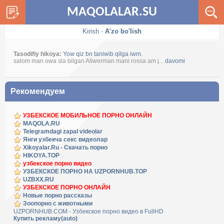
MAQOLALAR.SU
Kirish
-
A'zo bo'lish
Tasodifiy hikoya:
Yow qiz bn taniwib qilga iwm.
salom man owa sla bilgan Aliwerman mani rossa am j...
davomi
Рекомендуем
УЗБЕКСКОЕ МОБИЛЬНОЕ ПОРНО ОНЛАЙН
MAQOLA.RU
Telegramdagi zapal videolar
Янги узбекча секс видеолар
Xikoyalar.Ru - Скачать порно
HIKOYA.TOP
узбекское порно видео
УЗБЕКСКОЕ ПОРНО НА UZPORNHUB.TOP
UZBXX.RU
УЗБЕКСКОЕ ПОРНО ОНЛАЙН
Новые порно рассказы
Зоопорно с животными
UZPORNHUB.COM - Узбекское порно видео в FullHD
Купить рекламу(auto)