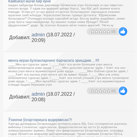
Камбағал ишчи бир куни
ишдан ҳайдалди Бошқа даромади бўлмагани учун болалари уч кун овқатсиз,
нонсиз қолди. У одам иш қидириб қаёққа борса, “иш йўқ” деб эшикни юзига
ёпишди. Устма-уст уч кун қорни оч қолган болаларнинг хархашаси онанинг
юрагини эзиб юборди. Чорасизлик билан турмуш ўртоғига: “Кўряпсизми
болаларни? Очликдан юзлари сарғайиб кетди. Биз-ку майли чидаймиз, лекин
улар бунга чидолмайдилар. Бу ишнинг охири нима бўлади? Ўйлаб
кўрдингизми?” деди. Эр эгилган бошини аёли томон қаратиб: “Неча ку
(0)
admin
(18.07.2022 /
Добавил:
20:09)
менга керак булганларнинг барчасига эришдим.....!!!!
____Мен куч сураган эдим..! ____Хаёт эса кучли булишим учун менга
кийинчиликларни раво курди..! ____Мен донолик сураган эдим..! Хаёт эса хал
килиш учун менга муаммоларни раво курди...... ____Мен бойлик сураган эдим..!
____Хаёт эса ишлаш учун менга акл ва кувват берди..! ____Мен уча олиш
кобилиятини сураган эдим..! ____Хаёт эса енгиб утишим учун менга тусикларни
раво курди..! ____Мен мухаббат сураган эдим..! ____Хаёт эса муаммоларини
ечишда ёрдам беришим учун
(0)
admin
(18.07.2022 /
Добавил:
20:08)
Ўзингни ўзгартиришга қодирмисан?!
Хаётда дунёқараш ўзгаришидан кучлироқ нарса йўқ. Сен сочларингни рангини,
кийиниш стилингни, адресингни, фуқаролигингни ва хатто ўз жуфтингни
алмаштиришинг мумкин. Лекин сен фикрлашингни ўзгартирмасанг, атрофда
содир бўлаётган воқеалар қайтарилаверади. Чунки нимаики ўзгарган бўлса,