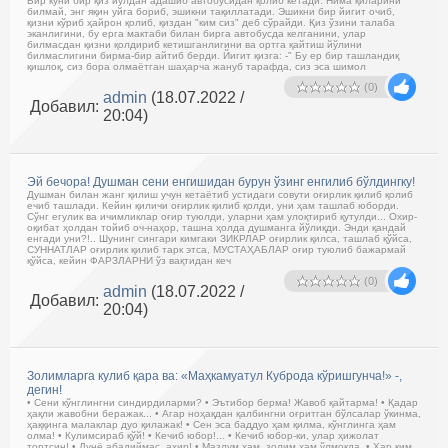
Бир куни бир қиз йўлдан адашиб автобусидан қолиб кетади. Нима қиларини
билмай, энг яқин уйга бориб, эшикни тақиллатади. Эшикни бир йигит очиб,
қизни кўриб ҳайрон қолиб, қиздан "ким сиз" деб сўрайди. Қиз ўзини талаба
эканлигини, бу ерга мактаби билан бирга автобусда келганини, улар
билмасдан қизни қолдириб кетишганлигини ва ортга қайтиш йўлини
билмаслигини бирма-бир айтиб берди. Йигит қизга: -" Бу ер бир ташландиқ
қишлоқ, сиз бора олмаётган шаҳарча жануб тарафда, сиз эса шимол
(0)
admin
(18.07.2022 /
Добавил:
20:04)
Эй бечора! Душман сени енгишидан бурун ўзинг енгилиб бўлдингку!
Душман билан жанг қилиш учун кетаётиб устидаги совути оғирлик қилиб қолиб
ечиб ташлади. Кейин қиличи оғирлик қилиб қолди, уни ҳам ташлаб юборди.
Сўнг егулик ва ичимликлар оғир туюлди, уларни ҳам улоқтириб қутулди... Охир-
оқибат ҳолдан тойиб оч-наҳор, ташна ҳолда душманга йўлиқди. Энди қандай
енгади уни?!.. Шунинг сингари кимгаки ЗИКРЛАР оғирлик қилса, ташлаб қўйса,
СУННАТЛАР оғирлик қилиб тарк этса, МУСТАҲАБЛАР оғир туюлиб бажармай
қўйса, кейин ФАРЗЛАРНИ ўз вақтидан кеч
(0)
admin
(18.07.2022 /
Добавил:
20:04)
Золимларга кулиб қара ва: «Маҳкамуатул Куброда кўришгунча!» -,
дегин!
• Сени кўнглингни синдирдиларми? • Эътибор берма! Жавоб қайтарма! • Қадар
ҳақли жавобни беражак... • Агар ноҳақдан қалбингни оғритган бўлсалар ўкинма,
ҳаққинга малаклар дуо қилажак! • Сен эса баддуо ҳам қилма, кўнглинга ҳам
олма! • Кулимсираб қўй! • Кечиб юбор!... • Кечиб юбор-ки, улар ҳижолат
тортсин! • Дунё абадиймас, ахир! • Мазлум ҳам, золим ҳам ўлмоқда. • Ҳар ким