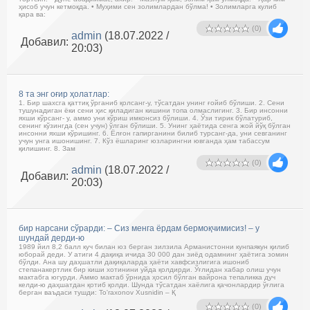
ҳисоб учун кетмоқда. • Муҳими сен золимлардан бўлма! • Золимларга кулиб
қара ва:
(0)
admin
(18.07.2022 /
Добавил:
20:03)
8 та энг оғир ҳолатлар:
1. Бир шахсга қаттиқ ўрганиб қолсанг-у, тўсатдан унинг ғойиб бўлиши. 2. Сени
тушунадиган ёки сени ҳис қиладиган кишини топа олмаслигинг. 3. Бир инсонни
яхши кўрсанг- у, аммо уни кўриш имконсиз бўлиши. 4. Ўзи тирик бўлатуриб,
сенинг кўзингда (сен учун) ўлган бўлиши. 5. Унинг ҳаётида сенга жой йўқ бўлган
инсонни яхши кўришинг. 6. Ёлғон гапирганини билиб турсанг-да, уни севганинг
учун унга ишонишинг. 7. Кўз ёшларинг юзларингни ювганда ҳам табассум
қилишинг. 8. Зам
(0)
admin
(18.07.2022 /
Добавил:
20:03)
бир нарсани сўрарди: – Сиз менга ёрдам бермоқчимисиз! – у
шундай дерди-ю
1989 йил 8,2 балл куч билан юз берган зилзила Арманистонни кунпаякун қилиб
юборай деди. У атиги 4 дақиқа ичида 30 000 дан зиёд одамнинг ҳаётига зомин
бўлди. Ана шу даҳшатли дақиқаларда ҳаёти хавфсизлигига ишониб
степанакертлик бир киши хотинини уйда қолдирди. Ўғлидан хабар олиш учун
мактабга югурди. Аммо мактаб ўрнида ҳосил бўлган вайрона тепаликка дуч
келди-ю даҳшатдан қотиб қолди. Шунда тўсатдан хаёлига қачонлардир ўғлига
берган ваъдаси тушди: To'raxonov Xusnidin – Қ
(0)