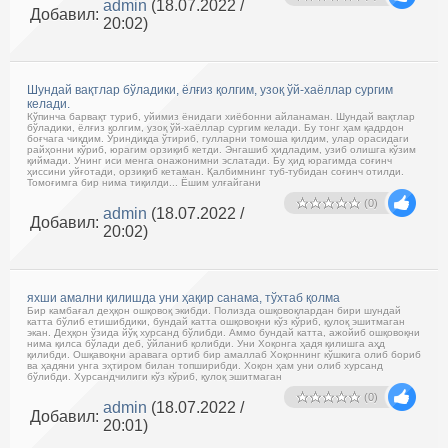
admin
(18.07.2022 /
Добавил:
20:02)
Шундай вақтлар бўладики, ёлғиз қолгим, узоқ ўй-хаёллар сургим
келади.
Кўпинча барвақт туриб, уйимиз ёнидаги хиёбонни айланаман. Шундай вақтлар
бўладики, ёлғиз қолгим, узоқ ўй-хаёллар сургим келади. Бу тонг ҳам қадрдон
боғчага чиқдим. Ўриндиқда ўтириб, гулларни томоша қилдим, улар орасидаги
райҳонни кўриб, юрагим орзиқиб кетди. Энгашиб ҳидладим, узиб олишга кўзим
қиймади. Унинг иси менга онажонимни эслатади. Бу ҳид юрагимда соғинч
ҳиссини уйғотади, орзиқиб кетаман. Қалбимнинг туб-тубидан соғинч отилди.
Томоғимга бир нима тиқилди... Ёшим улғайгани
(0)
admin
(18.07.2022 /
Добавил:
20:02)
яхши амални қилишда уни ҳақир санама, тўхтаб қолма
Бир камбағал деҳқон ошқовоқ экибди. Полизда ошқовоқлардан бири шундай
катта бўлиб етишибдики, бундай катта ошқовоқни кўз кўриб, қулоқ эшитмаган
экан. Деҳқон ўзида йўқ хурсанд бўлибди. Аммо бундай катта, ажойиб ошқовоқни
нима қилса бўлади деб, ўйланиб қолибди. Уни Хоқонга ҳадя қилишга аҳд
қилибди. Ошқавоқни аравага ортиб бир амаллаб Хоқоннинг кўшкига олиб бориб
ва ҳадяни унга эҳтиром билан топширибди. Хоқон ҳам уни олиб хурсанд
бўлибди. Хурсандчилиги кўз кўриб, қулоқ эшитмаган
(0)
admin
(18.07.2022 /
Добавил:
20:01)