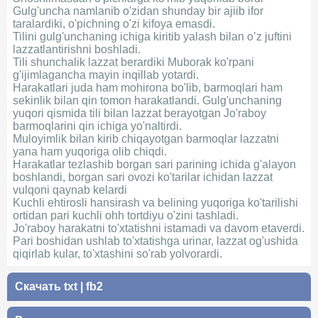
Gulg'uncha namlanib o'zidan shunday bir ajiib ifor
taralardiki, o'pichning o'zi kifoya emasdi.
Tilini gulg'unchaning ichiga kiritib yalash bilan o’z juftini
lazzatlantirishni boshladi.
Tili shunchalik lazzat berardiki Muborak ko'rpani
g'ijimlagancha mayin inqillab yotardi.
Harakatlari juda ham mohirona bo'lib, barmoqlari ham
sekinlik bilan qin tomon harakatlandi. Gulg'unchaning
yuqori qismida tili bilan lazzat berayotgan Jo'raboy
barmoqlarini qin ichiga yo'naltirdi.
Muloyimlik bilan kirib chiqayotgan barmoqlar lazzatni
yana ham yuqoriga olib chiqdi.
Harakatlar tezlashib borgan sari parining ichida g'alayon
boshlandi, borgan sari ovozi ko'tarilar ichidan lazzat
vulqoni qaynab kelardi
Kuchli ehtirosli hansirash va belining yuqoriga ko'tarilishi
ortidan pari kuchli ohh tortdiyu o'zini tashladi.
Jo'raboy harakatni to'xtatishni istamadi va davom etaverdi.
Pari boshidan ushlab to'xtatishga urinar, lazzat og'ushida
qiqirlab kular, to'xtashini so'rab yolvorardi.
Скачать
txt
|
fb2