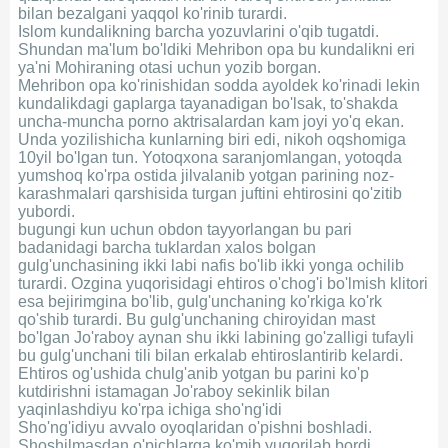
bilan bezalgani yaqqol ko'rinib turardi.
Islom kundalikning barcha yozuvlarini o'qib tugatdi.
Shundan ma'lum bo'ldiki Mehribon opa bu kundalikni eri
ya'ni Mohiraning otasi uchun yozib borgan.
Mehribon opa ko'rinishidan sodda ayoldek ko'rinadi lekin
kundalikdagi gaplarga tayanadigan bo'lsak, to'shakda
uncha-muncha porno aktrisalardan kam joyi yo'q ekan.
Unda yozilishicha kunlarning biri edi, nikoh oqshomiga
10yil bo'lgan tun. Yotoqxona saranjomlangan, yotoqda
yumshoq ko'rpa ostida jilvalanib yotgan parining noz-
karashmalari qarshisida turgan juftini ehtirosini qo'zitib
yubordi.
bugungi kun uchun obdon tayyorlangan bu pari
badanidagi barcha tuklardan xalos bolgan
gulg'unchasining ikki labi nafis bo'lib ikki yonga ochilib
turardi. Ozgina yuqorisidagi ehtiros o'chog'i bo'lmish klitori
esa bejirimgina bo'lib, gulg'unchaning ko'rkiga ko'rk
qo'shib turardi. Bu gulg'unchaning chiroyidan mast
bo'lgan Jo'raboy aynan shu ikki labining go'zalligi tufayli
bu gulg'unchani tili bilan erkalab ehtiroslantirib kelardi.
Ehtiros og'ushida chulg'anib yotgan bu parini ko'p
kutdirishni istamagan Jo'raboy sekinlik bilan
yaqinlashdiyu ko'rpa ichiga sho'ng'idi
Sho'ng'idiyu avvalo oyoqlaridan o'pishni boshladi.
Shoshilmasdan o'pichlarga ko'mib yuqorilab bordi