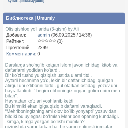
Купить рекламу(auto)
Библиотека
|
Umumiy
Olis qishloq yo'llarida (3-qism) by Ali
Добавил:
admin
(06.09.2025 / 14:36)
Рейтинг:
(0)
Прочтений:
2299
Комментарии
:
0
Darslarga sho'ng'ib ketgan Islom javon ichidagi kitob va
daftarlarni yodidan ko'tardi.
Bir ko'zi tushdiyu qiziqish ustida ularni titdi.
Aytarli hechnima yo'q, lekin bir daftar ichidagi qurigan
atirgul uni e'tiborini tortdi. gul olarkan ostidagi yozuv uni
hayratlantirdi, “ begim obboningiz oqqan gulim doim men
bilan”.
Hayratdan ko'zlari yoshlanib ketdi.
Bu kimniki ekanligiga qiziqib daftarni varaqlardi.
“Mehriboningizning ami olov bo'lib yonyapti” yozuvidan
bildiki bu uy egasi bo’lmish Mehribon opaning kundaligi.
-kimga, kimga yozgan bo'lishi mumkin?
qiziqishda varoqlarkan har bir varoq ehtirosli jumlalar