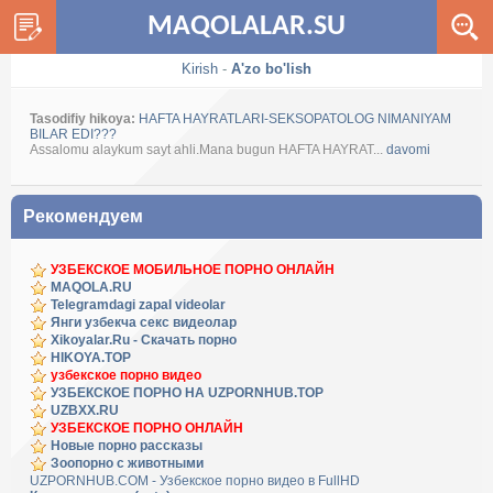
MAQOLALAR.SU
Kirish
-
A'zo bo'lish
Tasodifiy hikoya:
HAFTA HAYRATLARI-SEKSOPATOLOG NIMANIYAM
BILAR EDI???
Assalomu alaykum sayt ahli.Mana bugun HAFTA HAYRAT...
davomi
Рекомендуем
УЗБЕКСКОЕ МОБИЛЬНОЕ ПОРНО ОНЛАЙН
MAQOLA.RU
Telegramdagi zapal videolar
Янги узбекча секс видеолар
Xikoyalar.Ru - Скачать порно
HIKOYA.TOP
узбекское порно видео
УЗБЕКСКОЕ ПОРНО НА UZPORNHUB.TOP
UZBXX.RU
УЗБЕКСКОЕ ПОРНО ОНЛАЙН
Новые порно рассказы
Зоопорно с животными
UZPORNHUB.COM - Узбекское порно видео в FullHD