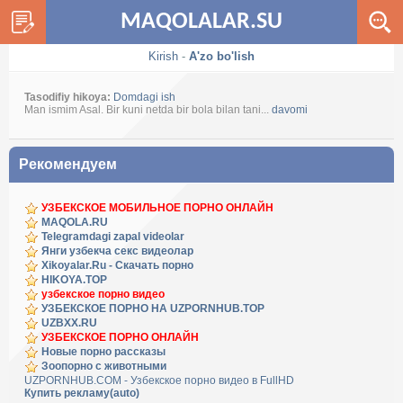
MAQOLALAR.SU
Kirish
-
A'zo bo'lish
Tasodifiy hikoya:
Domdagi ish
Man ismim Asal. Bir kuni netda bir bola bilan tani...
davomi
Рекомендуем
УЗБЕКСКОЕ МОБИЛЬНОЕ ПОРНО ОНЛАЙН
MAQOLA.RU
Telegramdagi zapal videolar
Янги узбекча секс видеолар
Xikoyalar.Ru - Скачать порно
HIKOYA.TOP
узбекское порно видео
УЗБЕКСКОЕ ПОРНО НА UZPORNHUB.TOP
UZBXX.RU
УЗБЕКСКОЕ ПОРНО ОНЛАЙН
Новые порно рассказы
Зоопорно с животными
UZPORNHUB.COM - Узбекское порно видео в FullHD
Купить рекламу(auto)