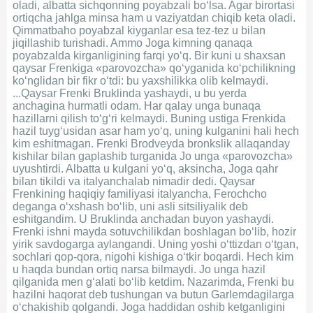
oladi, albatta sichqonning poyabzali bo‘lsa. Agar birortasi
ortiqcha jahlga minsa ham u vaziyatdan chiqib keta oladi.
Qimmatbaho poyabzal kiyganlar esa tez-tez u bilan
jiqillashib turishadi. Ammo Joga kimning qanaqa
poyabzalda kirganligining farqi yo‘q. Bir kuni u shaxsan
qaysar Frenkiga «parovozcha» qo‘yganida ko‘pchilikning
ko‘nglidan bir fikr o‘tdi: bu yaxshilikka olib kelmaydi.
...Qaysar Frenki Bruklinda yashaydi, u bu yerda
anchagina hurmatli odam. Har qalay unga bunaqa
hazillarni qilish to‘g‘ri kelmaydi. Buning ustiga Frenkida
hazil tuyg‘usidan asar ham yo‘q, uning kulganini hali hech
kim eshitmagan. Frenki Brodveyda bronkslik allaqanday
kishilar bilan gaplashib turganida Jo unga «parovozcha»
uyushtirdi. Albatta u kulgani yo‘q, aksincha, Joga qahr
bilan tikildi va italyanchalab nimadir dedi. Qaysar
Frenkining haqiqiy familiyasi italyancha, Ferochcho
deganga o‘xshash bo‘lib, uni asli sitsiliyalik deb
eshitgandim. U Bruklinda anchadan buyon yashaydi.
Frenki ishni mayda sotuvchilikdan boshlagan bo‘lib, hozir
yirik savdogarga aylangandi. Uning yoshi o‘ttizdan o‘tgan,
sochlari qop-qora, nigohi kishiga o‘tkir boqardi. Hech kim
u haqda bundan ortiq narsa bilmaydi. Jo unga hazil
qilganida men g‘alati bo‘lib ketdim. Nazarimda, Frenki bu
hazilni haqorat deb tushungan va butun Garlemdagilarga
o‘chakishib qolgandi. Joga haddidan oshib ketganligini