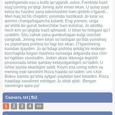
aytishganida esa u kulib qo‘ygandi, xolos. Frenkida hazil
tuyg‘usining yo‘qligi Joning aybi emas ekan. U qulay payt
kelsa bu hazilini yana takrorlashini ham qistirib o‘tgandi...
Men haq bo‘lib chiqdim: yonimda hazilkash Jo turar va
qornini changallagancha kulardi. Eng yomoni, unga
qo‘shilib bir guruh bekorchilar ham kulishar, Jo atrofda
hech kim yo‘qligida hazil qilmasdi. U bilan ko‘rishgani qo‘l
uzatdim. Shu zahoti yana gumburlagan kulgi ovozlari
yangradi, Joning men bilan so‘rashgan qo‘lida yumshoq
va yopishqoq pishloq bo‘lagi bor ekan. O‘lganimning
kunidan iljaydim. Jo qo‘lidagi pishloq qoldig‘ini restoran
burchagida turgan mashina oynasiga artganida esa chin
ko‘ngildan xoxoladim. Jodan akasi ikkoviga tegishli
pivoxonada ishlar qanday ketayotganligini so‘radim. U
ishlar joyida ekanligini aytdi. Keyin esa uning xotini va
mening eski tanishim Roza haqida so‘radim: uni «Xot
Boks» barida qo‘shiq aytgan paytidan beri bilardim. Roza
haqidagi savolimni eshitgan Jo xitob qildi: -Bergan
savolingni qara-yu!
Скачать
txt
|
fb2
1
2
3
4
>>