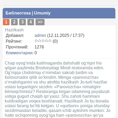
Библиотека
|
Umumiy
1
2
3
4
>>
Hazilkash
Добавил:
admin
(12.11.2025 / 17:37)
Рейтинг:
(0)
Прочтений:
1276
Комментарии
:
0
Chap oyog‘imda kutilmaganda dahshatli og‘riqni his
qilgan paytimda Brodveydagi Mindi restoranida edim.
Og‘riqqa chidolmay o‘rnimdan sakrab turdim va
boloxonador qilib so‘kindim. Menga «parovozcha»
o‘rnatishganini va shu atrofda hazilkash Jo-turli hazillar
ustasi turganligini sezdim. «Parovozcha» nimaligini
bilmoqchimisiz? Restoranga kirgan odamning poyabzali
ustiga gugurt chaqib qo‘yasiz. Shu zahoti hammani
kuldiradigan voqea boshlanadi. Hazilkash Jo bu borada
ustasi farang bo‘lib ketgan. U «qurboni» yoniga shunday
sezdirmasdan keladiki, qasam ichib aytishim mumkin: Jo
hatto sichqonning oyog‘iga ham «parovozcha» qo‘ya