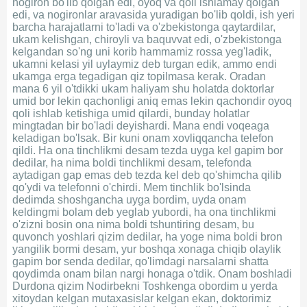
nogiron bo'lib qolgan edi, oyoq va qoli ishlamay qolgan
edi, va nogironlar aravasida yuradigan bo'lib qoldi, ish yeri
barcha harajatlarni to'ladi va o'zbekistonga qaytardilar,
ukam kelishgan, chiroyli va baquvvat edi, o'zbekistonga
kelgandan so'ng uni korib hammamiz rossa yeg'ladik,
ukamni kelasi yil uylaymiz deb turgan edik, ammo endi
ukamga erga tegadigan qiz topilmasa kerak. Oradan
mana 6 yil o'tdikki ukam haliyam shu holatda doktorlar
umid bor lekin qachonligi aniq emas lekin qachondir oyoq
qoli ishlab ketishiga umid qilardi, bunday holatlar
mingtadan bir bo'ladi deyishardi. Mana endi voqeaga
keladigan bo'lsak. Bir kuni onam xovliqqancha telefon
qildi. Ha ona tinchlikmi desam tezda uyga kel gapim bor
dedilar, ha nima boldi tinchlikmi desam, telefonda
aytadigan gap emas deb tezda kel deb qo'shimcha qilib
qo'ydi va telefonni o'chirdi. Mem tinchlik bo'lsinda
dedimda shoshgancha uyga bordim, uyda onam
keldingmi bolam deb yeglab yubordi, ha ona tinchlikmi
o'zizni bosin ona nima boldi tshuntiring desam, bu
quvonch yoshlari qizim dedilar, ha yoge nima boldi bron
yangilik bormi desam, yur boshqa xonaga chiqib olaylik
gapim bor senda dedilar, qo'limdagi narsalarni shatta
qoydimda onam bilan nargi honaga o'tdik. Onam boshladi
Durdona qizim Nodirbekni Toshkenga obordim u yerda
xitoydan kelgan mutaxasislar kelgan ekan, doktorimiz