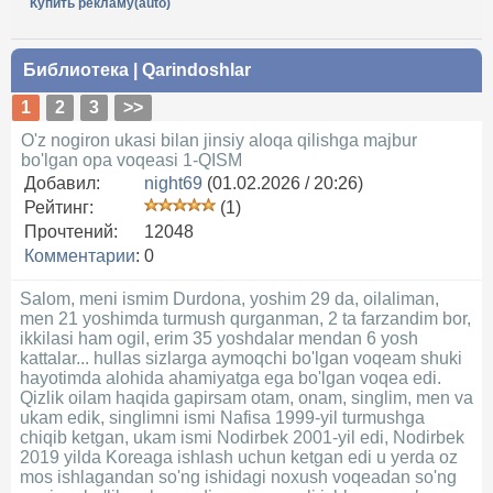
Купить рекламу(auto)
Библиотека
|
Qarindoshlar
1
2
3
>>
O'z nogiron ukasi bilan jinsiy aloqa qilishga majbur
bo'lgan opa voqeasi 1-QISM
Добавил:
night69
(01.02.2026 / 20:26)
Рейтинг:
(1)
Прочтений:
12048
Комментарии
:
0
Salom, meni ismim Durdona, yoshim 29 da, oilaliman,
men 21 yoshimda turmush qurganman, 2 ta farzandim bor,
ikkilasi ham ogil, erim 35 yoshdalar mendan 6 yosh
kattalar... hullas sizlarga aymoqchi bo'lgan voqeam shuki
hayotimda alohida ahamiyatga ega bo'lgan voqea edi.
Qizlik oilam haqida gapirsam otam, onam, singlim, men va
ukam edik, singlimni ismi Nafisa 1999-yil turmushga
chiqib ketgan, ukam ismi Nodirbek 2001-yil edi, Nodirbek
2019 yilda Koreaga ishlash uchun ketgan edi u yerda oz
mos ishlagandan so'ng ishidagi noxush voqeadan so'ng