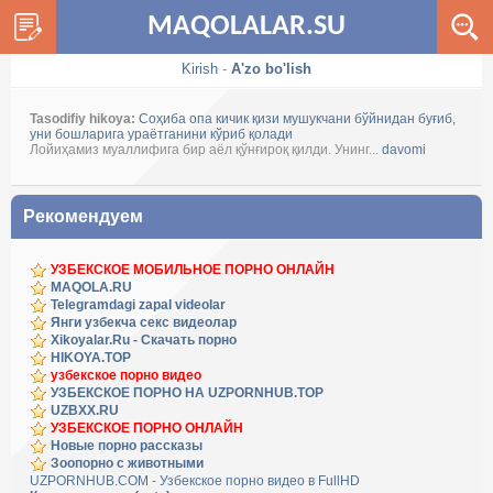
MAQOLALAR.SU
Kirish
-
A'zo bo'lish
Tasodifiy hikoya:
Соҳиба опа кичик қизи мушукчани бўйнидан буғиб,
уни бошларига ураётганини кўриб қолади
Лойиҳамиз муаллифига бир аёл қўнғироқ қилди. Унинг...
davomi
Рекомендуем
УЗБЕКСКОЕ МОБИЛЬНОЕ ПОРНО ОНЛАЙН
MAQOLA.RU
Telegramdagi zapal videolar
Янги узбекча секс видеолар
Xikoyalar.Ru - Скачать порно
HIKOYA.TOP
узбекское порно видео
УЗБЕКСКОЕ ПОРНО НА UZPORNHUB.TOP
UZBXX.RU
УЗБЕКСКОЕ ПОРНО ОНЛАЙН
Новые порно рассказы
Зоопорно с животными
UZPORNHUB.COM - Узбекское порно видео в FullHD