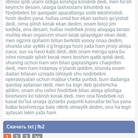
iltimos qilib ularni oldiga kirishga kondirdi dedi, men ho'sh
keyinchi desam, ularga tashxislarni tshuntirdi va
Nodirbekni bir qanqadir aparatlariga solib tekshirishdi,
hosh dedim yana, hullas umid bor ekan tashxis qo'yishdi
dedi, nima qilish kerak ekan dedim, onam biroz jim
turdida, ona desam, hullas nodirbek jinsiy aloqaga tanasi
muhtoj ekan organizm shuni talab qilayotgan ekan dedi,
men ogzimi qollarim billan berkitib voooy onaa dedim,
shunda ular ayttiki o'g'lingizga hozir juda ham jinsiy aloqa
zarur, suv va havo kabi dedi, deb onam menga qara bu
ishni nimadir qilish kerak meni boshim qatib qoldi dedi,
shuning uchun ham sen bilan gaplashgani chaqirdim
dedi, men ham indamay o'ylanib qoldim, shunda onam
dadan bilasan uzoqda ishlaydi shu nodirbekni
operatsiyalari uchun majbur chetta yuribdi, buni dadanga
qanday aytaman dedi, men ha togri deb qoshimcha
qildim, onam shu ushni Nodirbek bilan aloqa qilishga
birortasini ko'ndirish kerak dedi, men ona Nodirbek ozi
kasal bo'lsa unaqa qizlarda yuqumli kassallar bo'lsa yana
battar boshimizga balo ottirib olmaylik dedim, ona ha togri
aytasan lekin juda ham
Скачать
txt
|
fb2
1
2
3
>>